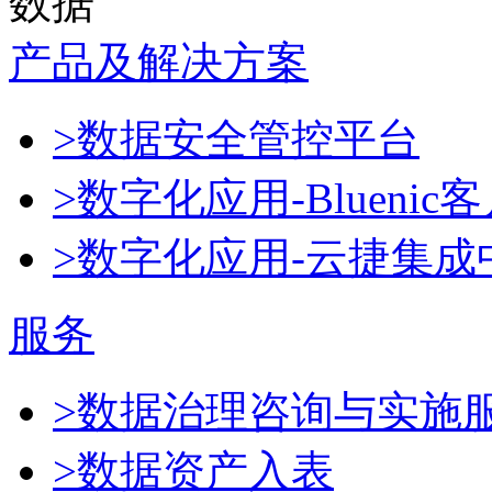
数据
产品及解决方案
>数据安全管控平台
>数字化应用-Blueni
>数字化应用-云捷集成
服务
>数据治理咨询与实施
>数据资产入表