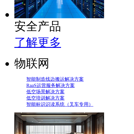
安全产品
了解更多
物联网
智能制造线边搬运解决方案
RaaS运营服务解决方案
低空场景解决方案
低空培训解决方案
智能标识识读系统（叉车专用）