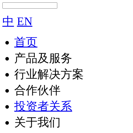
中
EN
首页
产品及服务
行业解决方案
合作伙伴
投资者关系
关于我们