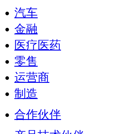
汽车
金融
医疗医药
零售
运营商
制造
合作伙伴