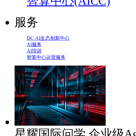
智算中心(AICC)
服务
DC·AI生态创新中心
AI服务
AI培训
智算中心运营服务
星耀国际问学 企业级Ag