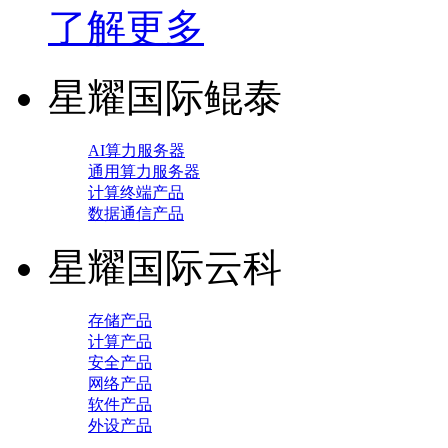
了解更多
星耀国际鲲泰
AI算力服务器
通用算力服务器
计算终端产品
数据通信产品
星耀国际云科
存储产品
计算产品
安全产品
网络产品
软件产品
外设产品