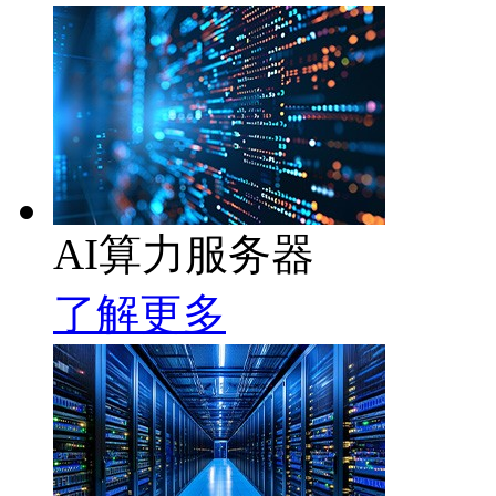
AI算力服务器
了解更多