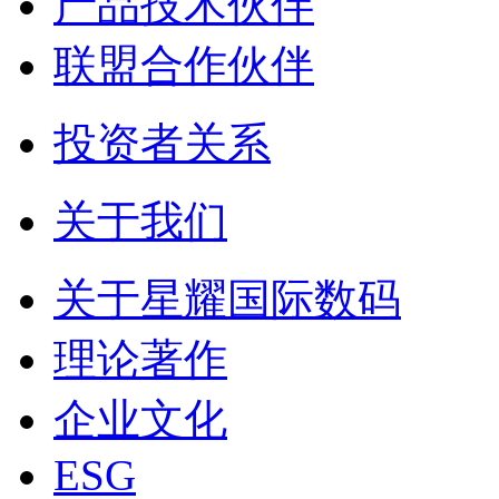
产品技术伙伴
联盟合作伙伴
投资者关系
关于我们
关于星耀国际数码
理论著作
企业文化
ESG